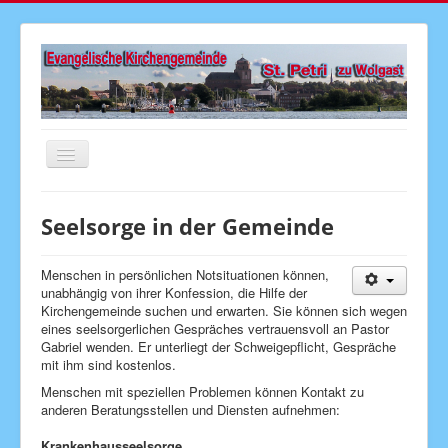
Navigation
an/aus
Startseite
Seelsorge in der Gemeinde
Aktuelles
Gottesdienste
Menschen in persönlichen Notsituationen können,
unabhängig von ihrer Konfession, die Hilfe der
Veranstaltungen
Kirchengemeinde suchen und erwarten. Sie können sich wegen
eines seelsorgerlichen Gespräches vertrauensvoll an Pastor
Gemeindebrief
Gabriel wenden. Er unterliegt der Schweigepflicht, Gespräche
mit ihm sind kostenlos.
Kirchenmusik
Menschen mit speziellen Problemen können Kontakt zu
Senioren
anderen Beratungsstellen und Diensten aufnehmen:
Kinder & Jugend
Krankenhausseelsorge