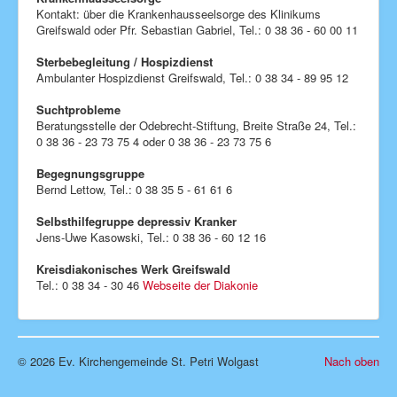
Kontakt: über die Krankenhausseelsorge des Klinikums
Kita Arche
Greifswald oder Pfr. Sebastian Gabriel, Tel.: 0 38 36 - 60 00 11
Evang. Schule
Sterbebegleitung / Hospizdienst
Ambulanter Hospizdienst Greifswald, Tel.: 0 38 34 - 89 95 12
Eine-Welt-Laden
Suchtprobleme
Kirchen
Beratungsstelle der Odebrecht-Stiftung, Breite Straße 24, Tel.:
0 38 36 - 23 73 75 4 oder 0 38 36 - 23 73 75 6
Amtshandlungen
Begegnungsgruppe
Förderverein
Bernd Lettow, Tel.: 0 38 35 5 - 61 61 6
Seelsorge
Selbsthilfegruppe depressiv Kranker
Schutzkonzepte
Jens-Uwe Kasowski, Tel.: 0 38 36 - 60 12 16
Kontakt
Kreisdiakonisches Werk Greifswald
Tel.: 0 38 34 - 30 46
Webseite der Diakonie
Impressum
Aktuelle Seite:
Startseite
Seelsorge
© 2026 Ev. Kirchengemeinde St. Petri Wolgast
Nach oben